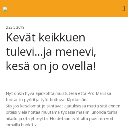
Promail Oy
Etusivu
23.5.2019
Ajankohtaista
Kevät keikkuen
Palvelut
tulevi…ja menevi,
Tulostuspalvelu
Biopussitus / Muovitus
kesä on jo ovella!
Käsinpostitus
Konepostitus
Materiaalipalvelut
Varasto- ja kuljetuspalvelu
Nyt onkin hyvä ajankohta muistutella että Pro Mailissa
tuotanto pyörii ja työt hoituvat läpi kesän.
Mustesuihkutulostus
Siis jos kesälomat jo siintävät ajatuksissa mutta sitä ennen
Markkinointi- ja
pitäisi vielä hoitaa muutama työasia maaliin, unohda turha
varastologistiikka
hikoilu ja ota yhteyttä! Hoidetaan työt alta pois niin voit
Tutkimuspalvelut
lomailla huoletta.