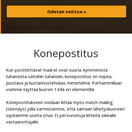
Markkinointi- ja
varastologistiikka
Tutkimuspalvelut
Kohderyhmät
TARJOUSPYYNTÖ
Konepostitus
YRITYS
Kun postitettavat määrät ovat suuria; kymmenistä
YHTEYSTIEDOT
tuhansista satoihin tuhansiin, konepostitus on nopea,
joustava ja kustannustehokas menetelmä. Parhaimmillaan
voimme täyttää kuoren 14:llä eri elementillä.
Suomi
English
Konepostitukseen voidaan liittää myös match mailing
(täsmäys) jolla varmistamme, että samaan lähetyskuoreen
sijoitamme useita (max 3) personoituja liitteitä oikealle
vastaanottajalle.