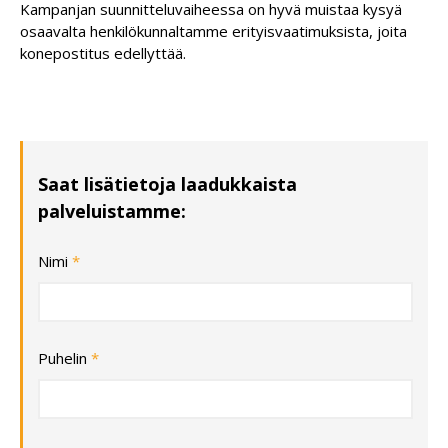
Kampanjan suunnitteluvaiheessa on hyvä muistaa kysyä
osaavalta henkilökunnaltamme erityisvaatimuksista, joita
konepostitus edellyttää.
Saat lisätietoja laadukkaista
palveluistamme:
Nimi
*
Puhelin
*
MYÖS
VARASTOPALVELUT