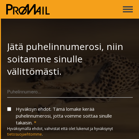
Promail Oy
ETUSIVU
AJANKOHTAISTA
Jätä puhelinnumerosi, niin
PALVELUT
soitamme sinulle
Tulostuspalvelu
välittömästi.
Biopussitus / Muovitus
Käsinpostitus
Konepostitus
Hyväksyn ehdot. Tämä lomake kerää
Materiaalipalvelut
puhelinnumerosi, jotta voimme soittaa sinulle
takaisin.
*
Varasto- ja kuljetuspalvelu
Hyväksymällä ehdot, vahvistat että olet lukenut ja hyväksynyt
tietosuojaehtomme
.
Mustesuihkutulostus