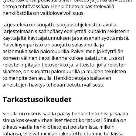
tietoja tehtävässään. Henkilötietoja käsittelevällä
henkilöstöllä on vaitiolovelvollisuus.
Järjestelmä on suojattu suojausohjelmiston avulla.
Järjestelmään sisäänpääsy edellyttää kultakin rekisterin
käyttäjältä käyttäjätunnuksen ja salasanan syöttämistä.
Palvelinympäristö on suojattu salasanoilla ja
asianmukaisella palomuurilla. Palvelimen ja käyttäjän
koneen välinen tietoliikenne kulkee salattuna. Lisäksi
rekisterinpitäjän tietoverkko ja laitteisto, jolla rekisteri
sijaitsee, on suojattu palomuurilla ja muiden teknisten
toimenpiteiden avulla. Henkilötietoja sisältävien
aineistojen hävitys tehdään tietoturvallisesti.
Tarkastusoikeudet
Sinulla on oikeus saada pääsy henkilötietoihisi ja saada
sinua koskevat virheelliset tiedot korjatuksi. Sinulla on
oikeus vaatia henkilötietojesi poistamista, milloin
tahansa, elleivät meidän oikeutettu etumme tai laissa