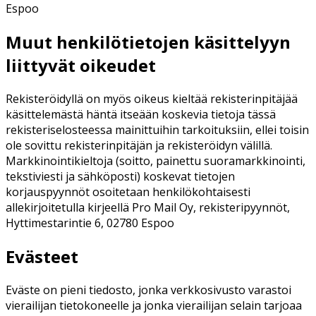
Espoo
Muut henkilötietojen käsittelyyn
liittyvät oikeudet
Rekisteröidyllä on myös oikeus kieltää rekisterinpitäjää
käsittelemästä häntä itseään koskevia tietoja tässä
rekisteriselosteessa mainittuihin tarkoituksiin, ellei toisin
ole sovittu rekisterinpitäjän ja rekisteröidyn välillä.
Markkinointikieltoja (soitto, painettu suoramarkkinointi,
tekstiviesti ja sähköposti) koskevat tietojen
korjauspyynnöt osoitetaan henkilökohtaisesti
allekirjoitetulla kirjeellä Pro Mail Oy, rekisteripyynnöt,
Hyttimestarintie 6, 02780 Espoo
Evästeet
Eväste on pieni tiedosto, jonka verkkosivusto varastoi
vierailijan tietokoneelle ja jonka vierailijan selain tarjoaa