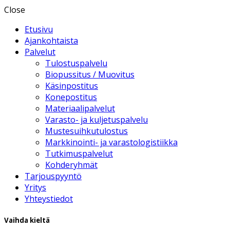
Close
Etusivu
Ajankohtaista
Palvelut
Tulostuspalvelu
Biopussitus / Muovitus
Käsinpostitus
Konepostitus
Materiaalipalvelut
Varasto- ja kuljetuspalvelu
Mustesuihkutulostus
Markkinointi- ja varastologistiikka
Tutkimuspalvelut
Kohderyhmät
Tarjouspyyntö
Yritys
Yhteystiedot
Vaihda kieltä