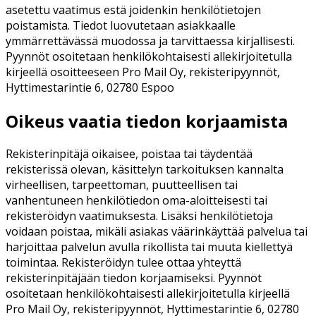
asetettu vaatimus estä joidenkin henkilötietojen
poistamista. Tiedot luovutetaan asiakkaalle
ymmärrettävässä muodossa ja tarvittaessa kirjallisesti.
Pyynnöt osoitetaan henkilökohtaisesti allekirjoitetulla
kirjeellä osoitteeseen Pro Mail Oy, rekisteripyynnöt,
Hyttimestarintie 6, 02780 Espoo
Oikeus vaatia tiedon korjaamista
Rekisterinpitäjä oikaisee, poistaa tai täydentää
rekisterissä olevan, käsittelyn tarkoituksen kannalta
virheellisen, tarpeettoman, puutteellisen tai
vanhentuneen henkilötiedon oma-aloitteisesti tai
rekisteröidyn vaatimuksesta. Lisäksi henkilötietoja
voidaan poistaa, mikäli asiakas väärinkäyttää palvelua tai
harjoittaa palvelun avulla rikollista tai muuta kiellettyä
toimintaa. Rekisteröidyn tulee ottaa yhteyttä
rekisterinpitäjään tiedon korjaamiseksi. Pyynnöt
osoitetaan henkilökohtaisesti allekirjoitetulla kirjeellä
Pro Mail Oy, rekisteripyynnöt, Hyttimestarintie 6, 02780