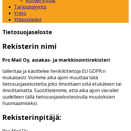
Kohderyhmät
Tarjouspyyntö
Yritys
Yhteystiedot
Tietosuojaseloste
Rekisterin nimi
Pro Mail Oy, asiakas- ja markkinointirekisteri
tallentaa ja käsittelee henkilötietoja EU GDPR:n
mukaisesti. Voimme aika ajoin muuttaa tätä
tietosuojaselostetta joko ilmoittaen siitä etukäteen tai
ilmoittamatta. Suosittelemme, että aika ajoin vierailet
uudelleen tällä tietosuojaselostesivulla muutoksien
huomaamiseksi.
Rekisterinpitäjä: