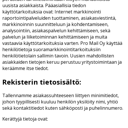
uusista asiakkaista. Pääasiallisia tiedon
käyttötarkoituksia ovat: Internet markkinointi
raportointipalveluiden tuottaminen, asiakasviestintä,
markkinoinnin suunnitteluun ja kohdentamiseen,
analysointiin, asiakaspalvelun kehittämiseen, sekä
palvelun ja liiketoiminnan kehittämiseen ja muita
vastaavia käyttötarkoituksia varten. Pro Mail Oy käyttää
henkilötietoja suoramarkkinointitarkoituksiin
henkilötietolain sallimin tavoin. Uusien mahdollisten
asiakkaiden tietojen keruu perustuu yritystoimintaan ja
keräämme itse tiedot.
Rekisterin tietosisältö:
Tallennamme asiakassuhteeseen liittyen minimitiedot,
johon tyypillisesti kuuluu henkilön yksilöity nimi, yhtiö
sekä kontaktitiedot kuten sähköposti ja puhelinnumero.
Kerättyjä tietoja ovat: