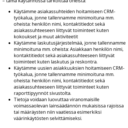
– tämä käytännössä tarkoittaa oheista:
Käytämme asiakassuhteiden hoitamiseen CRM-
työkalua, jonne tallennamme minimoituna mm.
oheista: henkilön nimi, kontaktitiedot sekä
asiakassuhteeseen liittyvät toiminteet kuten
kokoukset ja muut aktiviteetit
Käytämme laskutusjärjestelmää, jonne tallennamme
minimoituna mm. oheista: Asiakkaan henkilön nimi,
kontaktitiedot sekä asiakassuhteeseen liittyvät
toiminteet kuten laskutus ja reskontra.
Käytämme uusien asiakkuuksien hoitamiseen CRM-
työkalua, jonne tallennamme minimoituna mm.
oheista: henkilön nimi, kontaktitiedot sekä
asiakassuhteeseen liittyvät toiminteet kuten
raporttipyynnöt sivustolta.
Tietoja voidaan luovuttaa viranomaisille
voimassaolevan lainsäädännön mukaisissa rajoissa
tai määräysten niin vaatiessa esimerkiksi
väärinkäytösten selvittämiseksi.