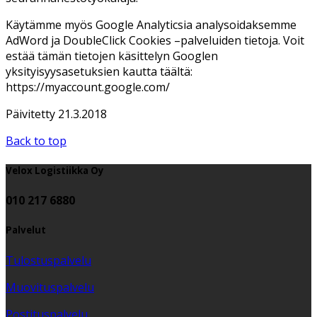
Käytämme myös Google Analyticsia analysoidaksemme
AdWord ja DoubleClick Cookies –palveluiden tietoja. Voit
estää tämän tietojen käsittelyn Googlen
yksityisyysasetuksien kautta täältä:
https://myaccount.google.com/
Päivitetty 21.3.2018
Back to top
Velox Logistiikka Oy
010 217 6880
Palvelut
Tulostuspalvelu
Muovituspalvelu
Postituspalvelu