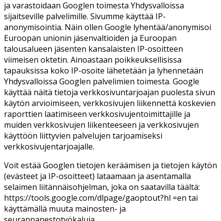
ja varastoidaan Googlen toimesta Yhdysvalloissa
sijaitseville palvelimille. Sivumme käyttää IP-
anonymisointia. Näin ollen Google lyhentää/anonymisoi
Euroopan unionin jäsenvaltioiden ja Euroopan
talousalueen jäsenten kansalaisten IP-osoitteen
viimeisen oktetin. Ainoastaan poikkeuksellisissa
tapauksissa koko IP-osoite lähetetään ja lyhennetään
Yhdysvalloissa Googlen palvelimien toimesta. Google
käyttää näitä tietoja verkkosivuntarjoajan puolesta sivun
käytön arvioimiseen, verkkosivujen liikennettä koskevien
raporttien laatimiseen verkkosivujentoimittajille ja
muiden verkkosivujen liikenteeseen ja verkkosivujen
käyttöön liittyvien palvelujen tarjoamiseksi
verkkosivujentarjoajalle.
Voit estää Googlen tietojen keräämisen ja tietojen käytön
(evästeet ja IP-osoitteet) lataamaan ja asentamalla
selaimen liitännäisohjelman, joka on saatavilla täältä:
https://tools.google.com/dlpage/gaoptout?hl =en tai
käyttämällä muuta mainosten- ja
seurannanestotyökaluja.